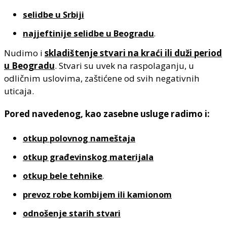
selidbe u Srbiji
najjeftinije selidbe u Beogradu
.
Nudimo i
skladištenje stvari na kraći ili duži period
u Beogradu
. Stvari su uvek na raspolaganju, u
odličnim uslovima, zaštićene od svih negativnih
uticaja.
Pored navedenog, kao zasebne usluge radimo i:
otkup polovnog nameštaja
otkup građevinskog materijala
otkup bele tehnike
.
prevoz robe kombijem ili kamionom
odnošenje starih stvari