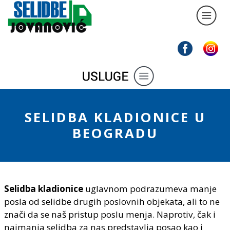
SELIDBA KLADIONICE U
BEOGRADU
Selidba kladionice
uglavnom podrazumeva manje
posla od selidbe drugih poslovnih objekata, ali to ne
znači da se naš pristup poslu menja. Naprotiv, čak i
najmanja selidba za nas predstavlja posao kao i