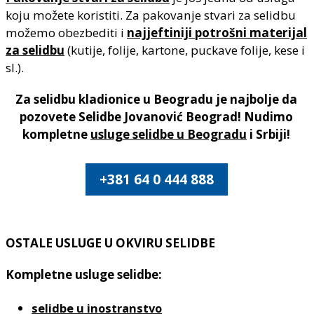
koju možete koristiti. Za pakovanje stvari za selidbu
možemo obezbediti i
najjeftiniji potrošni materijal
za selidbu
(kutije, folije, kartone, puckave folije, kese i
sl.).
Za selidbu kladionice u Beogradu je najbolje da
pozovete Selidbe Jovanović Beograd! Nudimo
kompletne
usluge selidbe u Beogradu
i Srbiji!
+381 64 0 444 888
OSTALE USLUGE U OKVIRU SELIDBE
Kompletne usluge selidbe:
selidbe u inostranstvo