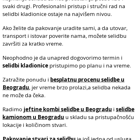
svaki drugi. Profesionalni pristup i stručni rad na
selidbi kladionice ostaje na najvišem nivou.
Ako želite da pakovanje uradite sami, a da utovar,
transport i istovar poverite nama, možete selidbu
završiti za kratko vreme.
Neophodno je da unapred dogovorimo termin i
selidbi kladionice
pristupimo po planu i na vreme.
Zatražite ponudu i
besplatnu procenu selidbe u
Beogradu
, jer vreme brzo prolazi,a selidba nekada
ne može da čeka.
Radimo
jeftine kombi selidbe u Beogradu
i
selidbe
kamionom u Beogradu
u skladu sa pristupačnošću
lokacije i količinom stvari.
Pakovanje stvari za selidbu
je još jedna od usluga